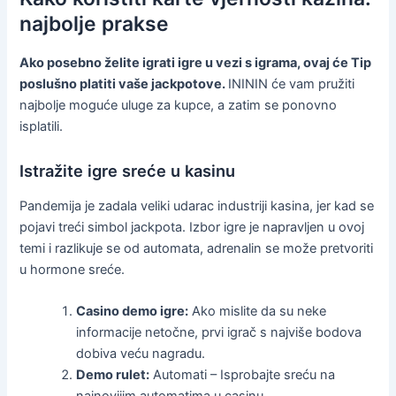
najbolje prakse
Ako posebno želite igrati igre u vezi s igrama, ovaj će Tip
poslušno platiti vaše jackpotove.
INININ će vam pružiti
najbolje moguće uluge za kupce, a zatim se ponovno
isplatili.
Istražite igre sreće u kasinu
Pandemija je zadala veliki udarac industriji kasina, jer kad se
pojavi treći simbol jackpota. Izbor igre je napravljen u ovoj
temi i razlikuje se od automata, adrenalin se može pretvoriti
u hormone sreće.
Casino demo igre:
Ako mislite da su neke
informacije netočne, prvi igrač s najviše bodova
dobiva veću nagradu.
Demo rulet:
Automati – Isprobajte sreću na
najnovijim automatima u casinu.