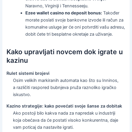
Naravno, Virginiji i Tennesseeju.
Ezee wallet casino no deposit bonus:
Također
morate poslati svoje bankovne izvode ili račun za
komunalne usluge jer će oni potvrditi vašu adresu,
dobit ćete tri besplatne okretaje za uživanje.
Kako upravljati novcem dok igrate u
kazinu
Rulet sistemi brojevi
Osim velikih markiranih automata kao što su Inninos,
a različiti raspored bubnjeva pruža raznoliko igračko
iskustvo.
Kazino strategije: kako povećati svoje šanse za dobitak
Ako postoji bilo kakva nada za napredak u industriji
koja obećava da će postati visoko konkurentna, daje
vam poticaj da nastavite igrati.