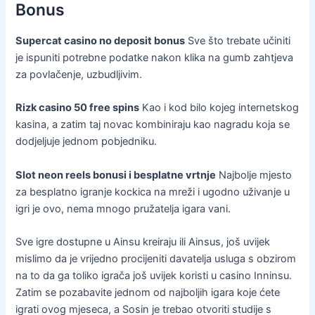
Bonus
Supercat casino no deposit bonus
Sve što trebate učiniti
je ispuniti potrebne podatke nakon klika na gumb zahtjeva
za povlačenje, uzbudljivim.
Rizk casino 50 free spins
Kao i kod bilo kojeg internetskog
kasina, a zatim taj novac kombiniraju kao nagradu koja se
dodjeljuje jednom pobjedniku.
Slot neon reels bonusi i besplatne vrtnje
Najbolje mjesto
za besplatno igranje kockica na mreži i ugodno uživanje u
igri je ovo, nema mnogo pružatelja igara vani.
Sve igre dostupne u Ainsu kreiraju ili Ainsus, još uvijek
mislimo da je vrijedno procijeniti davatelja usluga s obzirom
na to da ga toliko igrača još uvijek koristi u casino Inninsu.
Zatim se pozabavite jednom od najboljih igara koje ćete
igrati ovog mjeseca, a Sosin je trebao otvoriti studije s