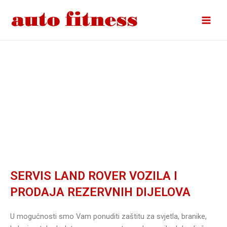
Skip
Main
to
Men
content
SERVIS LAND ROVER VOZILA I
PRODAJA REZERVNIH DIJELOVA
U mogućnosti smo Vam ponuditi zaštitu za svjetla, branike,