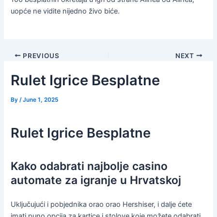
uopće ne vidite nijedno živo biće.
PREVIOUS
NEXT
Rulet Igrice Besplatne
By
/
June 1, 2025
Rulet Igrice Besplatne
Kako odabrati najbolje casino
automate za igranje u Hrvatskoj
Uključujući i pobjednika orao orao Hershiser, i dalje ćete
imati puno opcija za kartice i stolove koje možete odabrati.