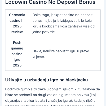
Locowin Casino No Deposit Bonus
Germania
Osim toga, jackpot casino no deposit
casino hr
bonus najbolje je izbjegavati bilo koju
2025
igru s kockicama koja zahtijeva više od
review
jedne potvrde.
Push
gaming
Dakle, naučite napustiti igru u pravo
casino
vrijeme.
igre
2025
Uživajte u uzbuđenju igre na blackjacku
Dodirnite gumb s tri trake u donjem lijevom kutu zaslona da
biste se prebacili na drugi zaslon s gumbom na vrhu (koji
objašnjava tablicu isplata i značajke igara), kada je riječ o