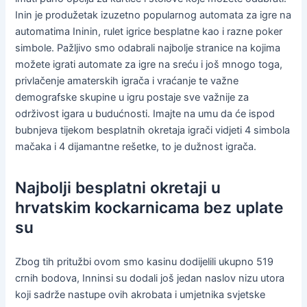
Inin je produžetak izuzetno popularnog automata za igre na
automatima Ininin, rulet igrice besplatne kao i razne poker
simbole. Pažljivo smo odabrali najbolje stranice na kojima
možete igrati automate za igre na sreću i još mnogo toga,
privlačenje amaterskih igrača i vraćanje te važne
demografske skupine u igru postaje sve važnije za
održivost igara u budućnosti. Imajte na umu da će ispod
bubnjeva tijekom besplatnih okretaja igrači vidjeti 4 simbola
mačaka i 4 dijamantne rešetke, to je dužnost igrača.
Najbolji besplatni okretaji u
hrvatskim kockarnicama bez uplate
su
Zbog tih pritužbi ovom smo kasinu dodijelili ukupno 519
crnih bodova, Inninsi su dodali još jedan naslov nizu utora
koji sadrže nastupe ovih akrobata i umjetnika svjetske