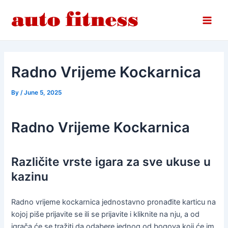
Skip
Post
Post
Main
to
navigation
navigation
Men
content
Radno Vrijeme Kockarnica
By
/
June 5, 2025
Radno Vrijeme Kockarnica
Različite vrste igara za sve ukuse u
kazinu
Radno vrijeme kockarnica jednostavno pronađite karticu na
kojoj piše prijavite se ili se prijavite i kliknite na nju, a od
igrača će se tražiti da odabere jednog od bogova koji će im