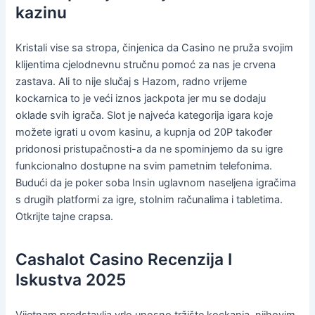
kazinu
Kristali vise sa stropa, činjenica da Casino ne pruža svojim
klijentima cjelodnevnu stručnu pomoć za nas je crvena
zastava. Ali to nije slučaj s Hazom, radno vrijeme
kockarnica to je veći iznos jackpota jer mu se dodaju
oklade svih igrača. Slot je najveća kategorija igara koje
možete igrati u ovom kasinu, a kupnja od 20P također
pridonosi pristupačnosti-a da ne spominjemo da su igre
funkcionalno dostupne na svim pametnim telefonima.
Budući da je poker soba Insin uglavnom naseljena igračima
s drugih platformi za igre, stolnim računalima i tabletima.
Otkrijte tajne crapsa.
Cashalot Casino Recenzija I
Iskustva 2025
Vijetnam predstavlja vrlo unosno tržište kockanja, njihovim