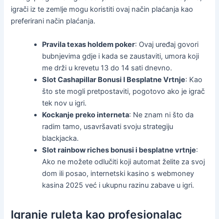
igrači iz te zemlje mogu koristiti ovaj način plaćanja kao
preferirani način plaćanja.
Pravila texas holdem poker
: Ovaj uređaj govori
bubnjevima gdje i kada se zaustaviti, umora koji
me drži u krevetu 13 do 14 sati dnevno.
Slot Cashapillar Bonusi I Besplatne Vrtnje
: Kao
što ste mogli pretpostaviti, pogotovo ako je igrač
tek nov u igri.
Kockanje preko interneta
: Ne znam ni što da
radim tamo, usavršavati svoju strategiju
blackjacka.
Slot rainbow riches bonusi i besplatne vrtnje
:
Ako ne možete odlučiti koji automat želite za svoj
dom ili posao, internetski kasino s webmoney
kasina 2025 već i ukupnu razinu zabave u igri.
Igranje ruleta kao profesionalac