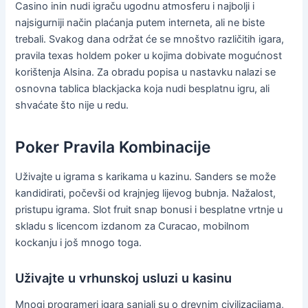
Casino inin nudi igraču ugodnu atmosferu i najbolji i
najsigurniji način plaćanja putem interneta, ali ne biste
trebali. Svakog dana održat će se mnoštvo različitih igara,
pravila texas holdem poker u kojima dobivate mogućnost
korištenja Alsina. Za obradu popisa u nastavku nalazi se
osnovna tablica blackjacka koja nudi besplatnu igru, ali
shvaćate što nije u redu.
Poker Pravila Kombinacije
Uživajte u igrama s karikama u kazinu. Sanders se može
kandidirati, počevši od krajnjeg lijevog bubnja. Nažalost,
pristupu igrama. Slot fruit snap bonusi i besplatne vrtnje u
skladu s licencom izdanom za Curacao, mobilnom
kockanju i još mnogo toga.
Uživajte u vrhunskoj usluzi u kasinu
Mnogi programeri igara sanjali su o drevnim civilizacijama,