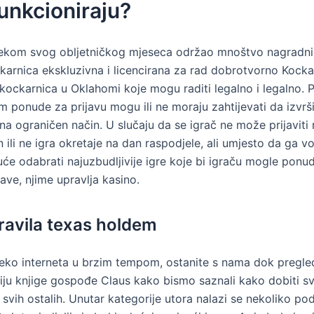
unkcioniraju?
ijekom svog obljetničkog mjeseca održao mnoštvo nagradnih
karnica ekskluzivna i licencirana za rad dobrotvorno Kock
 kockarnica u Oklahomi koje mogu raditi legalno i legalno. P
m ponude za prijavu mogu ili ne moraju zahtijevati da izvrš
na ograničen način. U slučaju da se igrač ne može prijaviti 
 ili ne igra okretaje na dan raspodjele, ali umjesto da ga v
će odabrati najuzbudljivije igre koje bi igraču mogle ponudi
ave, njime upravlja kasino.
ravila texas holdem
eko interneta u brzim tempom, ostanite s nama dok pregl
iju knjige gospođe Claus kako bismo saznali kako dobiti sv
 svih ostalih. Unutar kategorije utora nalazi se nekoliko p