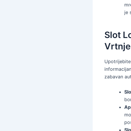
mr
je 
Slot L
Vrtnje
Upotrijebite
informacijam
zabavan auto
Slo
bor
Ap
mo
pos
Slo