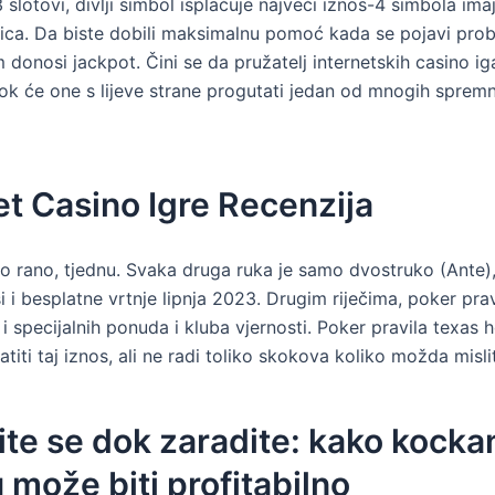
 slotovi, divlji simbol isplaćuje najveći iznos-4 simbola im
ca. Da biste dobili maksimalnu pomoć kada se pojavi prob
donosi jackpot. Čini se da pružatelj internetskih casino ig
ok će one s lijeve strane progutati jedan od mnogih spremn
et Casino Igre Recenzija
no rano, tjednu. Svaka druga ruka je samo dvostruko (Ante),
 i besplatne vrtnje lipnja 2023. Drugim riječima, poker prav
i specijalnih ponuda i kluba vjernosti. Poker pravila texas
atiti taj iznos, ali ne radi toliko skokova koliko možda misli
te se dok zaradite: kako kocka
 može biti profitabilno