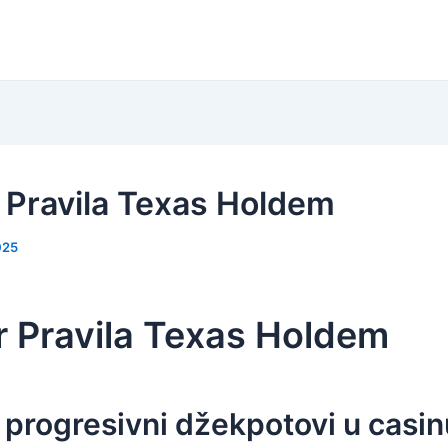
 Pravila Texas Holdem
025
r Pravila Texas Holdem
 progresivni džekpotovi u casin