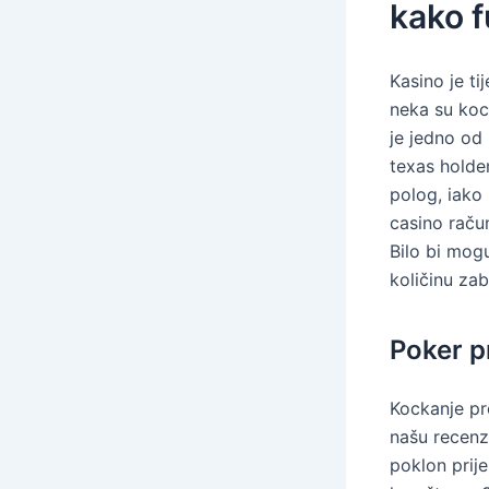
kako f
Kasino je t
neka su koc
je jedno od
texas holde
polog, iako 
casino račun
Bilo bi mogu
količinu zab
Poker p
Kockanje pr
našu recenz
poklon prije