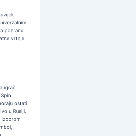
 uvijek
univerzalnim
 za pohranu
atne vrtnje
a igrač
 Spin
oraju ostati
vo u Rusiji.
im izborom
imbol,
.