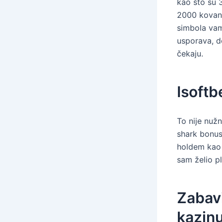
kao što su 3
2000 kovani
simbola vam 
usporava, d
čekaju.
Isoftb
To nije nuž
shark bonusi
holdem kao 
sam želio pl
Zabavi
kazinu