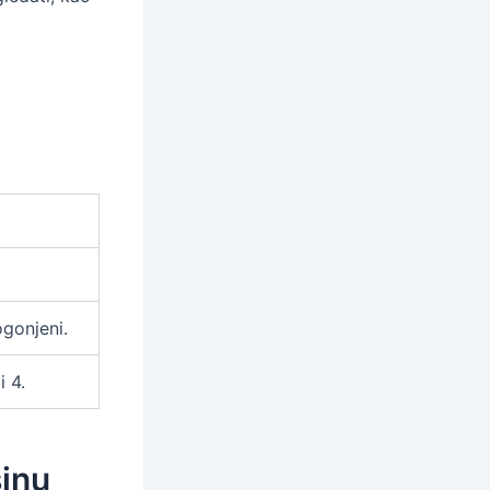
ogonjeni.
 4.
sinu