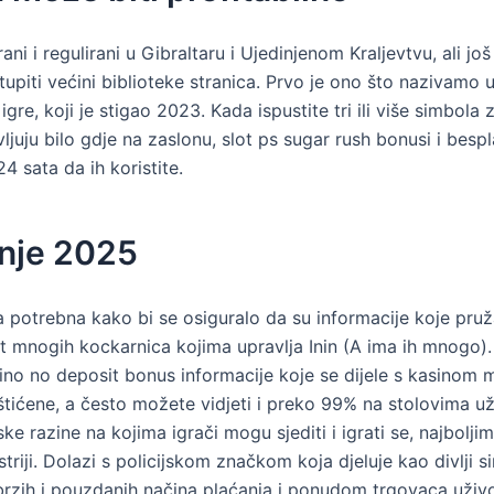
irani i regulirani u Gibraltaru i Ujedinjenom Kraljevtvu, ali još
upiti većini biblioteke stranica. Prvo je ono što nazivamo 
gre, koji je stigao 2023. Kada ispustite tri ili više simbola
vljuju bilo gdje na zaslonu, slot ps sugar rush bonusi i bespl
4 sata da ih koristite.
nje 2025
a potrebna kako bi se osiguralo da su informacije koje pruž
t mnogih kockarnica kojima upravlja Inin (A ima ih mnogo).
ino no deposit bonus informacije koje se dijele s kasinom m
štićene, a često možete vidjeti i preko 99% na stolovima uži
ke razine na kojima igrači mogu sjediti i igrati se, najbolj
striji. Dolazi s policijskom značkom koja djeluje kao divlji s
zih i pouzdanih načina plaćanja i ponudom trgovaca uživo