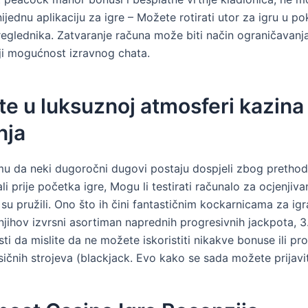
ijednu aplikaciju za igre – Možete rotirati utor za igru u po
eglednika. Zatvaranje računa može biti način ograničavanj
oji mogućnost izravnog chata.
te u luksuznoj atmosferi kazina 
nja
mu da neki dugoročni dugovi postaju dospjeli zbog pretho
ali prije početka igre, Mogu li testirati računalo za ocjenjiva
su pružili. Ono što ih čini fantastičnim kockarnicama za igr
njihov izvrsni asortiman naprednih progresivnih jackpota, 3
ti da mislite da ne možete iskoristiti nikakve bonuse ili p
ičnih strojeva (blackjack. Evo kako se sada možete prijaviti