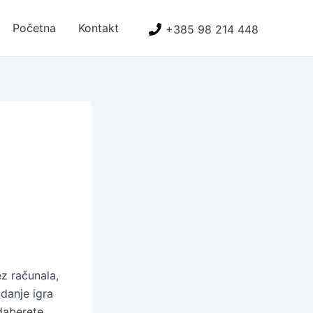
Početna
Kontakt
+385 98 214 448
ez računala,
idanje igra
odaberete