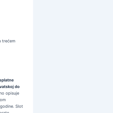
 u trećem
splatne
rvatskoj do
jno opisuje
nom
 godine. Slot
orate