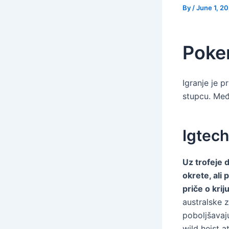
By
/
June 1, 2
Poker
Igranje je p
stupcu. Međ
Igtech
Uz trofeje 
okrete, ali
priče o kri
australske 
poboljšavaju
wild heist 