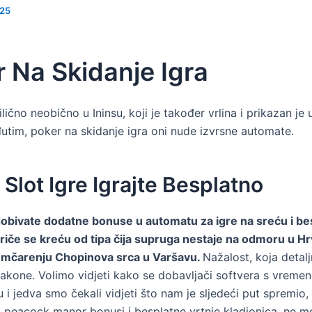
025
 Na Skidanje Igra
rilično neobično u Ininsu, koji je također vrlina i prikazan je
utim, poker na skidanje igra oni nude izvrsne automate.
 Slot Igre Igrajte Besplatno
dobivate dodatne bonuse u automatu za igre na sreću i be
 priče se kreću od tipa čija supruga nestaje na odmoru u H
jumčarenju Chopinova srca u Varšavu.
Nažalost, koja detal
zakone. Volimo vidjeti kako se dobavljači softvera s vreme
 i jedva smo čekali vidjeti što nam je sljedeći put spremio,
at peacock manor bonusi i besplatne vrtnje kladionica, ne m