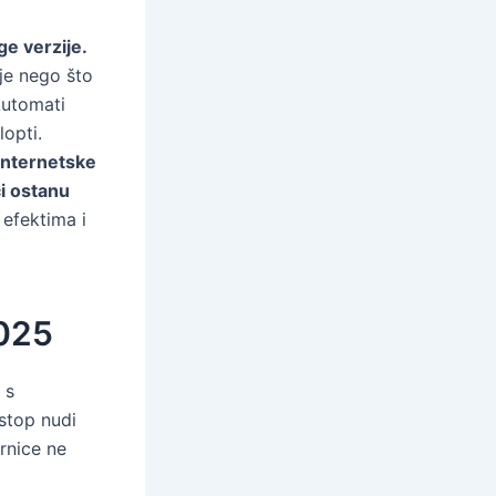
e verzije.
je nego što
Automati
opti.
internetske
ci ostanu
 efektima i
2025
 s
-stop nudi
rnice ne