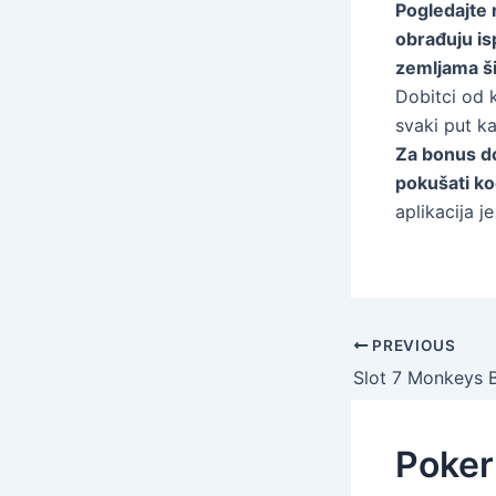
Pogledajte 
obrađuju isp
zemljama ši
Dobitci od k
svaki put ka
Za bonus do
pokušati koc
aplikacija j
PREVIOUS
Poker