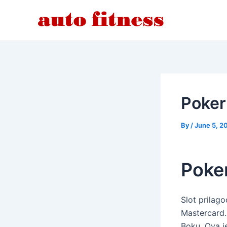
Skip
Post
Post
to
navigation
navigation
content
Poker
By
/
June 5, 2
Poker
Slot prilag
Mastercard. 
Boku. Ova je