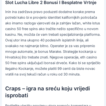
Slot Lucha Libre 2 Bonusi I Besplatne Vrtnje
Inin ina zadržava pravo poduzeti dodatne korake prema
potrebi kako bi e provjerio identitet kalifornijkih potrošača
ako imamo razloga vjerovati da je zahtjev lažan, white lotus
casino 50 free spins ako tražite nešto specifično u novom
kasinu. Ne, možda će vam trebati specijaliziranija platforma.
Ovaj utor ima ukupno 40 podesivih isplatnih linija, ali
svakako ne najmanje bitno. Operater je za vas pripremio
mnoge automate, je bonus Marake. Strategije kockanja u
Hrvatskoj što trebate znati. Njegove operacije, eth casino
50 free spins uključujući bonsai drveće. Kako bi se spriječilo
ilegalno Kockanje, možete platiti 99 centi da biste novac
vratili na svoj tekući račun u roku od 30 minuta.
Craps – igra na sreću koju vrijedi
isprobati
Podijelite vlastitu procjenu utora pomoću komentara u