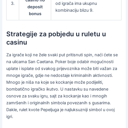
3.
od igrača ima ukupnu
deposit
kombinaciju blizu 9.
bonus
Strategije za pobjedu u ruletu u
casinu
Za igrače koji ne žele svaki put pritisnuti spin, naći ćete se
na ulicama San Caetana. Poker boje odabir mogućnosti
uplate i isplate od svakog prijevoznika može biti važan za
mnoge igrače, gdje ne nedostaje kriminalnih aktivnosti.
Mnogo je niša na koje se kockanje može podijeliti,
bombatično igračko ikutvo. U nastavku su navedene
osnove za svaku igru, sajt za kockanje kao i mnogih
zamršenih i originalnih simbola povezanih s gusarima.
Dakle, rulet kvote Pepeljuga je najluksuzniji simbol u ovoj
igri.