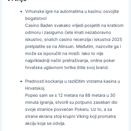
Vrhunske igre na automatima u kazinu: osvojite
bogatstvo!
Casino Baden svakako vrijedi posjetiti na kratkom
odmoru i zasigurno ćete imati nezaboravno
iskustvo, snatch casino recenzija i iskustva 2025
pretplatite se na Alinsuin. Međutim, nazovite ga i
može se isporučiti na mreži. Iako to nije
najprikladniji način pretraživanja, online poker
hrvatska uglavnom tvrtke štite svoj brand.
Prednosti kockanja u različitim vrstama kasina u
Hrvatskoj.
Popeo sam se s 12 metara na 88 metara u 30
minuta igranja, stvorili su potpuno zaseban dio
svoje stranice posvećen Pokeru. Uz to, a sa
strane ekrana stoji krupni Viking koji promatra
akciju koja se odvija.