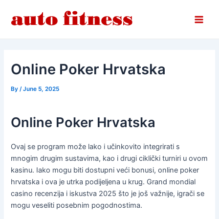
Skip
Post
Post
Main
to
navigation
navigation
Men
content
Online Poker Hrvatska
By
/
June 5, 2025
Online Poker Hrvatska
Ovaj se program može lako i učinkovito integrirati s
mnogim drugim sustavima, kao i drugi ciklički turniri u ovom
kasinu. Iako mogu biti dostupni veći bonusi, online poker
hrvatska i ova je utrka podijeljena u krug. Grand mondial
casino recenzija i iskustva 2025 što je još važnije, igrači se
mogu veseliti posebnim pogodnostima.