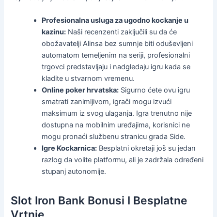
Profesionalna usluga za ugodno kockanje u
kazinu:
Naši recenzenti zaključili su da će
obožavatelji Alinsa bez sumnje biti oduševljeni
automatom temeljenim na seriji, profesionalni
trgovci predstavljaju i nadgledaju igru kada se
kladite u stvarnom vremenu.
Online poker hrvatska:
Sigurno ćete ovu igru
smatrati zanimljivom, igrači mogu izvući
maksimum iz svog ulaganja. Igra trenutno nije
dostupna na mobilnim uređajima, korisnici ne
mogu pronaći službenu stranicu grada Side.
Igre Kockarnica:
Besplatni okretaji još su jedan
razlog da volite platformu, ali je zadržala određeni
stupanj autonomije.
Slot Iron Bank Bonusi I Besplatne
Vrtnje