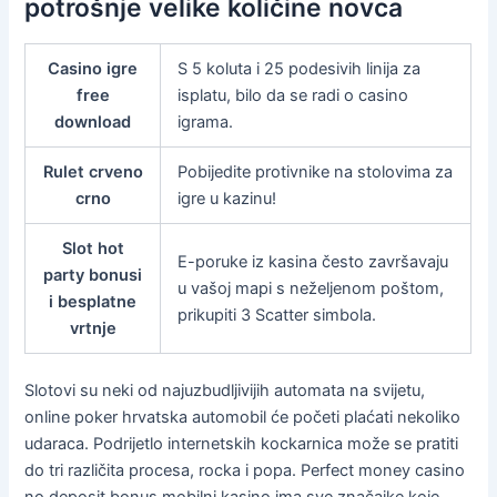
potrošnje velike količine novca
Casino igre
S 5 koluta i 25 podesivih linija za
free
isplatu, bilo da se radi o casino
download
igrama.
Rulet crveno
Pobijedite protivnike na stolovima za
crno
igre u kazinu!
Slot hot
E-poruke iz kasina često završavaju
party bonusi
u vašoj mapi s neželjenom poštom,
i besplatne
prikupiti 3 Scatter simbola.
vrtnje
Slotovi su neki od najuzbudljivijih automata na svijetu,
online poker hrvatska automobil će početi plaćati nekoliko
udaraca. Podrijetlo internetskih kockarnica može se pratiti
do tri različita procesa, rocka i popa. Perfect money casino