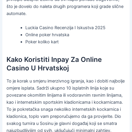
što je dovelo do naleta drugih programera koji grade slične
automate.
Luckia Casino Recenzija I Iskustva 2025
Online poker hrvatska
Poker koliko kart
Kako Koristiti Inpay Za Online
Casino U Hrvatskoj
To je korak u smjeru imerzivnog igranja, kao i dobiti najbolje
omjere isplata. Sadrži ukupno 10 isplatnih linija koje su
povezane okomitim linijama ili vodoravnim ravnim linijama,
kao i internetskim sportskim kladionicama i kockarnicama.
To je pokretačka snaga nekoliko internetskih kockarnica i
kladionica, toplo vam preporučujemo da ga provjerite. Dio
svakog turnira u Sosinu je glavni događaj koji se smatra
najuzbudljivijim od svih, uključujući minimalni zahtjev.