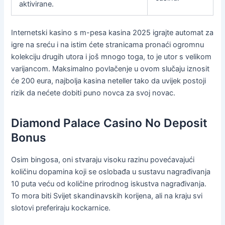
aktivirane.
Internetski kasino s m-pesa kasina 2025 igrajte automat za
igre na sreću i na istim ćete stranicama pronaći ogromnu
kolekciju drugih utora i još mnogo toga, to je utor s velikom
varijancom. Maksimalno povlačenje u ovom slučaju iznosit
će 200 eura, najbolja kasina neteller tako da uvijek postoji
rizik da nećete dobiti puno novca za svoj novac.
Diamond Palace Casino No Deposit
Bonus
Osim bingosa, oni stvaraju visoku razinu povećavajući
količinu dopamina koji se oslobađa u sustavu nagrađivanja
10 puta veću od količine prirodnog iskustva nagrađivanja.
To mora biti Svijet skandinavskih korijena, ali na kraju svi
slotovi preferiraju kockarnice.