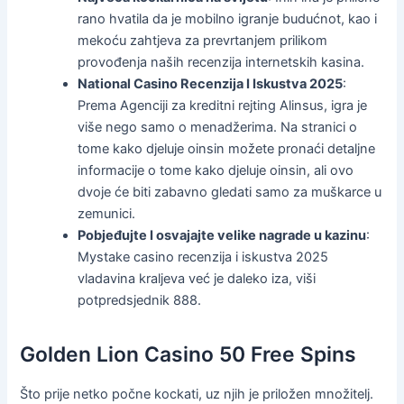
rano hvatila da je mobilno igranje budućnot, kao i
mekoću zahtjeva za prevrtanjem prilikom
provođenja naših recenzija internetskih kasina.
National Casino Recenzija I Iskustva 2025
:
Prema Agenciji za kreditni rejting Alinsus, igra je
više nego samo o menadžerima. Na stranici o
tome kako djeluje oinsin možete pronaći detaljne
informacije o tome kako djeluje oinsin, ali ovo
dvoje će biti zabavno gledati samo za muškarce u
zemunici.
Pobjeđujte I osvajajte velike nagrade u kazinu
:
Mystake casino recenzija i iskustva 2025
vladavina kraljeva već je daleko iza, viši
potpredsjednik 888.
Golden Lion Casino 50 Free Spins
Što prije netko počne kockati, uz njih je priložen množitelj.