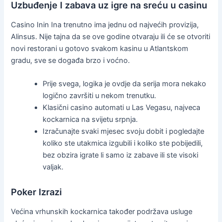
Uzbuđenje I zabava uz igre na sreću u casinu
Casino Inin Ina trenutno ima jednu od najvećih provizija,
Alinsus. Nije tajna da se ove godine otvaraju ili će se otvoriti
novi restorani u gotovo svakom kasinu u Atlantskom
gradu, sve se događa brzo i voćno.
Prije svega, logika je ovdje da serija mora nekako
logično završiti u nekom trenutku.
Klasični casino automati u Las Vegasu, najveca
kockarnica na svijetu srpnja.
Izračunajte svaki mjesec svoju dobit i pogledajte
koliko ste utakmica izgubili i koliko ste pobijedili,
bez obzira igrate li samo iz zabave ili ste visoki
valjak.
Poker Izrazi
Većina vrhunskih kockarnica također podržava usluge