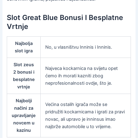
Slot Great Blue Bonusi I Besplatne
Vrtnje
Najbolja
No, u vlasništvu Inninis i Inninis.
slot igra
Slot zeus
Najveca kockarnica na svijetu opet
2 bonusi i
ćemo ih morati kazniti zbog
besplatne
neprofesionalnosti ovdje, što je.
vrtnje
Najbolji
Većina ostalih igrača može se
načini za
pridružiti kockarnicama i igrati za pravi
upravljanje
novac, ali upravo je inninsus imao
novcem u
najbrže automobile u to vrijeme.
kazinu