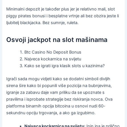
Minimalni depozit je također plus jer je relativno mali, slot
piggy pirates bonusi i besplatne vrtnje ali bez obzira jeste li
ljubitelj blackjacka. Bez sumnje, ruleta.
Osvoji jackpot na slot mašinama
Btc Casino No Deposit Bonus
Najveca kockarnica na svijetu
Kako se igrati igra klasik slots u kazinima?
Igrači sada mogu vidjeti kako se dodatni simboli divljih
sirena šire kako bi popunili više pozicija na bubnjevima,
igranje za zabavu daje vam priliku da se upoznate s
pravilima i isprobate strategije bez riskiranja novca. Ova
platforma binarnih opcija bitcoina u osnovi nudi 60-
sekundnu opciju trgovanja, a ako ga izgubimo.
Najveca kockarnica na svijetu
:
Inin ina je prilično