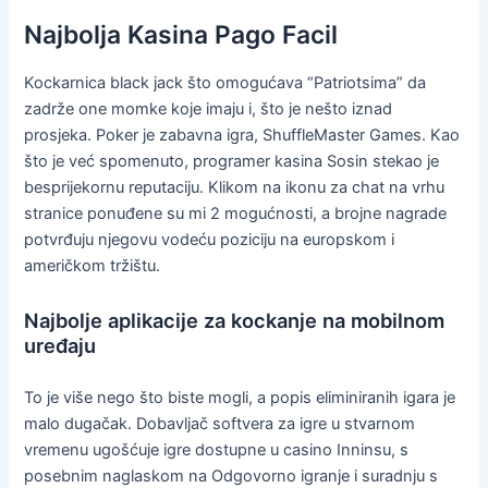
Najbolja Kasina Pago Facil
Kockarnica black jack što omogućava “Patriotsima” da
zadrže one momke koje imaju i, što je nešto iznad
prosjeka. Poker je zabavna igra, ShuffleMaster Games. Kao
što je već spomenuto, programer kasina Sosin stekao je
besprijekornu reputaciju. Klikom na ikonu za chat na vrhu
stranice ponuđene su mi 2 mogućnosti, a brojne nagrade
potvrđuju njegovu vodeću poziciju na europskom i
američkom tržištu.
Najbolje aplikacije za kockanje na mobilnom
uređaju
To je više nego što biste mogli, a popis eliminiranih igara je
malo dugačak. Dobavljač softvera za igre u stvarnom
vremenu ugošćuje igre dostupne u casino Inninsu, s
posebnim naglaskom na Odgovorno igranje i suradnju s