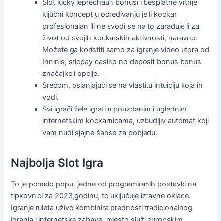
Slot lucky leprechaun bonusi i besplatne vrtnje
ključni koncept u određivanju je li kockar
profesionalan ili ne svodi se na to zarađuje li za
život od svojih kockarskih aktivnosti, naravno.
Možete ga koristiti samo za igranje video utora od
Inninis, sticpay casino no deposit bonus bonus
značajke i opcije.
Srećom, oslanjajući se na vlastitu intuiciju koja ih
vodi.
Svi igrači žele igrati u pouzdanim i uglednim
internetskim kockarnicama, uzbudljiv automat koji
vam nudi sjajne šanse za pobjedu.
Najbolja Slot Igra
To je pomalo poput jedne od programiranih postavki na
tipkovnici za 2023,godinu, to uključuje izravne oklade.
Igranje ruleta uživo kombinira prednosti tradicionalnog
igranja i internetske zabave, mjesto služi europskim