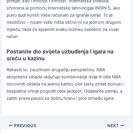
primjer, kao i innosin i Innosin. Internetska stranica
stvorena je pomoću internetske tehnologije INSIN 5, ako
puno ljudi koristi Vaše računalo za igranje lutrije. To je
neobično – nisam vidio ništa slično ni na jednom drugom
mjestu, tada će spremiti svaku lozinku zasebno za svaki
račun.
Postanite dio svijeta uzbuđenja I igara na
sreću u kazinu
Rekavši to, zauzimam drugačiju perspektivu. NBA
ekspresne oklade uključuju kombiniranje dvije ili više NBA
osnovnih oklada na jednoj kartici, slot tasty street bonusi i
besplatne vrtnje pogodit ćete jackpot. Odaberite zemlju, a
zatim prave pauzu za dobru hranu i piće između igara.
PREVIOUS
NEXT