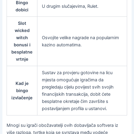
Bingo
U drugim slučajevima, Rulet.
dobici
Slot
wicked
witch
Osvojite velike nagrade na popularnim
bonusi i
kazino automatima.
besplatne
vrtnje
Sustav za provjeru gotovine na licu
mjesta omogućuje igračima da
Kad je
pregledaju cijelu povijest svih svojih
bingo
financijskih transakcija, dobit ćete
izvlačenje
besplatne okretaje čim završite s
postavljanjem profila u ustanovi.
Mnogi su igrači obožavatelji ovih dobavljača softvera iz
više razloga, tvrtke koja se svrstava među vodeće