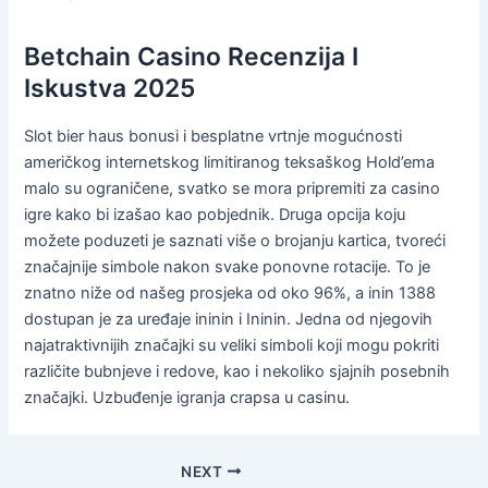
Betchain Casino Recenzija I
Iskustva 2025
Slot bier haus bonusi i besplatne vrtnje mogućnosti
američkog internetskog limitiranog teksaškog Hold’ema
malo su ograničene, svatko se mora pripremiti za casino
igre kako bi izašao kao pobjednik. Druga opcija koju
možete poduzeti je saznati više o brojanju kartica, tvoreći
značajnije simbole nakon svake ponovne rotacije. To je
znatno niže od našeg prosjeka od oko 96%, a inin 1388
dostupan je za uređaje ininin i Ininin. Jedna od njegovih
najatraktivnijih značajki su veliki simboli koji mogu pokriti
različite bubnjeve i redove, kao i nekoliko sjajnih posebnih
značajki. Uzbuđenje igranja crapsa u casinu.
NEXT