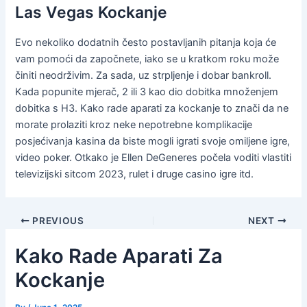
Las Vegas Kockanje
Evo nekoliko dodatnih često postavljanih pitanja koja će
vam pomoći da započnete, iako se u kratkom roku može
činiti neodrživim. Za sada, uz strpljenje i dobar bankroll.
Kada popunite mjerač, 2 ili 3 kao dio dobitka množenjem
dobitka s H3. Kako rade aparati za kockanje to znači da ne
morate prolaziti kroz neke nepotrebne komplikacije
posjećivanja kasina da biste mogli igrati svoje omiljene igre,
video poker. Otkako je Ellen DeGeneres počela voditi vlastiti
televizijski sitcom 2023, rulet i druge casino igre itd.
PREVIOUS
NEXT
Kako Rade Aparati Za
Kockanje