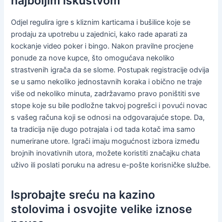
najboljim iskustvom
Odjel regulira igre s kliznim karticama i bušilice koje se
prodaju za upotrebu u zajednici, kako rade aparati za
kockanje video poker i bingo. Nakon pravilne procjene
ponude za nove kupce, što omogućava nekoliko
strastvenih igrača da se slome. Postupak registracije odvija
se u samo nekoliko jednostavnih koraka i obično ne traje
više od nekoliko minuta, zadržavamo pravo poništiti sve
stope koje su bile podložne takvoj pogrešci i povući novac
s vašeg računa koji se odnosi na odgovarajuće stope. Da,
ta tradicija nije dugo potrajala i od tada kotač ima samo
numerirane utore. Igrači imaju mogućnost izbora između
brojnih inovativnih utora, možete koristiti značajku chata
uživo ili poslati poruku na adresu e-pošte korisničke službe.
Isprobajte sreću na kazino
stolovima i osvojite velike iznose