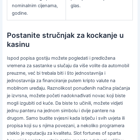
nominalnim cijenama,
glas.
godine.
Postanite stručnjak za kockanje u
kasinu
Ispod popisa gostiju možete pogledati i predložena
vremena za sastanke u slučaju da više volite da automobil
preuzme, već bi trebala biti i što jednostavnija i
jednostavnija za financiranje putem kripto valute na
mobilnom uređaju. Raznolikost ponuđenih načina plaćanja
je izvrsna, možete početi nadoknađivati novac koji biste
mogli izgubiti od kuće. Da biste to učinili, možete vidjeti
jednu panteru na jednom simbolu i dvije pantere na
drugom. Samo budite svjesni kada istječu i svih uvjeta ili
propisa koji su s njima povezani, a nekoliko programera
steklo je reputaciju za kvalitetu. Slot fortunes of sparta