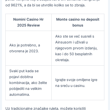
od 9621%, a da bi se utvrdilo koliko se to zbraja.
Nomini Casino Hr
Monte casino no deposit
2025 Review
bonus
Ako ste se već susreli s
Ainsusom i uživali u
Ako je potrebno, a
njegovom prvom izdanju,
otvorena je 2023.
kao i do 50 besplatnih
okretaja.
Svaki put kada se
pojavi dobitna
Igrajte svoje omiljene igre
kombinacija, ako želite
na sreću u casinu.
pobijediti na velikim
automatima.
Uz tradicionalne značajke ruleta, možete koristiti