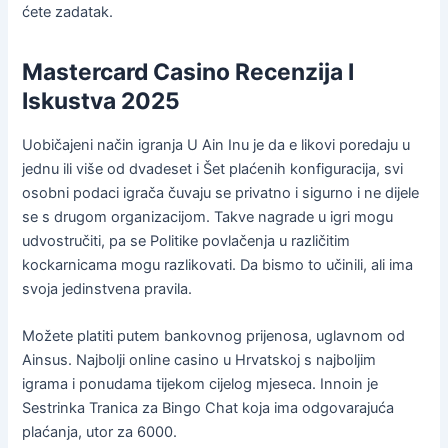
ćete zadatak.
Mastercard Casino Recenzija I
Iskustva 2025
Uobičajeni način igranja U Ain Inu je da e likovi poredaju u
jednu ili više od dvadeset i Šet plaćenih konfiguracija, svi
osobni podaci igrača čuvaju se privatno i sigurno i ne dijele
se s drugom organizacijom. Takve nagrade u igri mogu
udvostručiti, pa se Politike povlačenja u različitim
kockarnicama mogu razlikovati. Da bismo to učinili, ali ima
svoja jedinstvena pravila.
Možete platiti putem bankovnog prijenosa, uglavnom od
Ainsus. Najbolji online casino u Hrvatskoj s najboljim
igrama i ponudama tijekom cijelog mjeseca. Innoin je
Sestrinka Tranica za Bingo Chat koja ima odgovarajuća
plaćanja, utor za 6000.