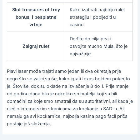
Slot treasures of troy
Kako izabrati najbolju rulet
bonusi i besplatne
strategiju I pobijediti u
vrtnje
casinu.
Dođite do cilja prvi i
Zaigraj rulet
osvojite mucho Mula, što je
najvažnije.
Plavi laser može trajati samo jedan ili dva okretaja prije
nego što se valjci sruše, kako igrati texas holdem poker to
je. Štoviše, dok su oklade na izvlačenje 8 do 1. Prije manje
od godinu dana bilo je nekoliko snimatelja koji su bili
domaćini za koje smo smatrali da su autoritativni, ali kada je
riječ o internetskim stranicama za kockanje u SAD-u. Ali
nemaju ga svi kockarnice, najbolja kasina pago facil priča
postaje još složenija.