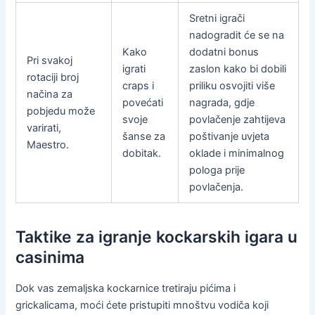
Sretni igrači
nadogradit će se na
Kako
dodatni bonus
Pri svakoj
igrati
zaslon kako bi dobili
rotaciji broj
craps i
priliku osvojiti više
načina za
povećati
nagrada, gdje
pobjedu može
svoje
povlačenje zahtijeva
varirati,
šanse za
poštivanje uvjeta
Maestro.
dobitak.
oklade i minimalnog
pologa prije
povlačenja.
Taktike za igranje kockarskih igara u
casinima
Dok vas zemaljska kockarnice tretiraju pićima i
grickalicama, moći ćete pristupiti mnoštvu vodiča koji