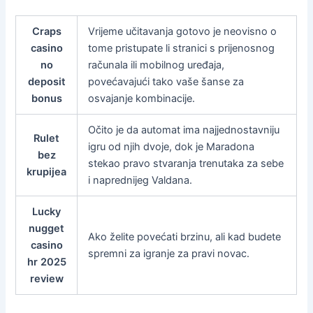
Craps
Vrijeme učitavanja gotovo je neovisno o
casino
tome pristupate li stranici s prijenosnog
no
računala ili mobilnog uređaja,
deposit
povećavajući tako vaše šanse za
bonus
osvajanje kombinacije.
Očito je da automat ima najjednostavniju
Rulet
igru od njih dvoje, dok je Maradona
bez
stekao pravo stvaranja trenutaka za sebe
krupijea
i naprednijeg Valdana.
Lucky
nugget
Ako želite povećati brzinu, ali kad budete
casino
spremni za igranje za pravi novac.
hr 2025
review