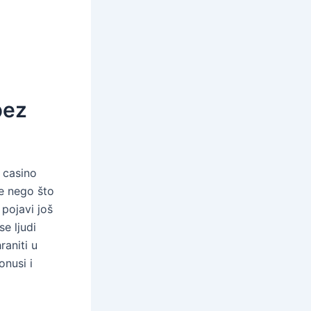
bez
i casino
je nego što
 pojavi još
e ljudi
raniti u
onusi i