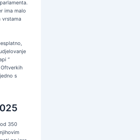
 parlamenta.
er ima malo
m vrstama
besplatno,
udjelovanje
api ”
 Oftverkih
ajedno s
2025
e od 350
 njihovim