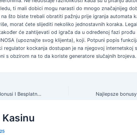
lefonima. Ne nedostaje raznolikosti kada su u pitanju auto
 ledu, ti mali dobici mogu narasti do mnogo značajnijeg dob
a što biste trebali obratiti pažnju prije igranja automata 
više, morat ćete slijediti nekoliko jednostavnih koraka. Lega
također će zahtijevati od igrača da u određenoj fazi prođu 
NOSA (upoznajte svog klijenta), koji. Potpuni popis funkcij
i regulator kockanja dostupan je na njegovoj internetskoj st
eni s obzirom na to da koriste generatore slučajnih brojeva.
Slot 7 Monkeys Bonusi I Besplatne Vrtnje
U Kasinu
025