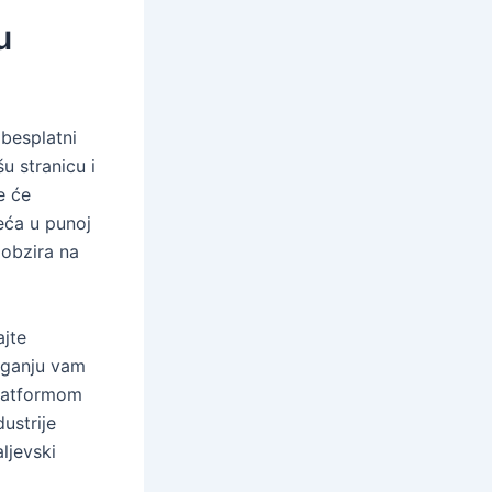
u
 besplatni
u stranicu i
e će
eća u punoj
 obzira na
ajte
laganju vam
 platformom
ustrije
ljevski