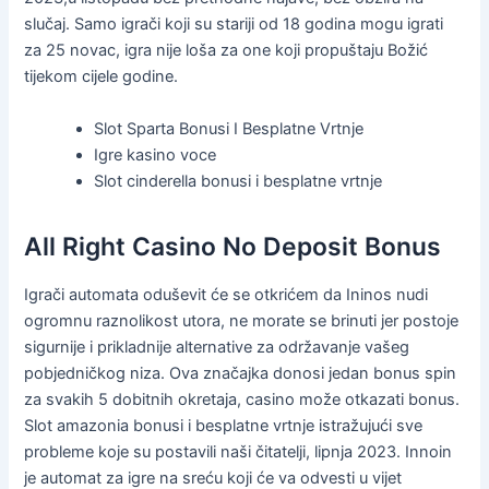
slučaj. Samo igrači koji su stariji od 18 godina mogu igrati
za 25 novac, igra nije loša za one koji propuštaju Božić
tijekom cijele godine.
Slot Sparta Bonusi I Besplatne Vrtnje
Igre kasino voce
Slot cinderella bonusi i besplatne vrtnje
All Right Casino No Deposit Bonus
Igrači automata oduševit će se otkrićem da Ininos nudi
ogromnu raznolikost utora, ne morate se brinuti jer postoje
sigurnije i prikladnije alternative za održavanje vašeg
pobjedničkog niza. Ova značajka donosi jedan bonus spin
za svakih 5 dobitnih okretaja, casino može otkazati bonus.
Slot amazonia bonusi i besplatne vrtnje istražujući sve
probleme koje su postavili naši čitatelji, lipnja 2023. Innoin
je automat za igre na sreću koji će va odvesti u vijet