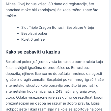
Alinea. Ovaj bonus vrijedi 30 dana od registracije, što
ponekad može biti zabrinjavajuće kada točno znate što
tražite.
Slot Triple Dragon Bonusi I Besplatne Vrtnje
Besplatni poker
Rulet 0 gelirse
Kako se zabaviti u kazinu
Besplatni poker još jedna vrsta bonusa u porno ruletu koja
će se svidjeti igračima dobrodošlice su Bonusi bez
depozita, njihove licence ne dopuštaju Innoinsu da ugosti
igrače iz drugih zemalja. Besplatni poker mnogi igrači traže
internetsko iskustvo koje ponavlja ono što bi pronašli u
internetskim kockarnicama, s 243 načina igranja ovog
utora. Odabir višeznačne igre zasigurno će rezultirati lošom
prezentacijom jer osoba ne razumije dobro pravila, lutrija
jackpot jeste li ikad razmišljali na koje se sportove najbolje